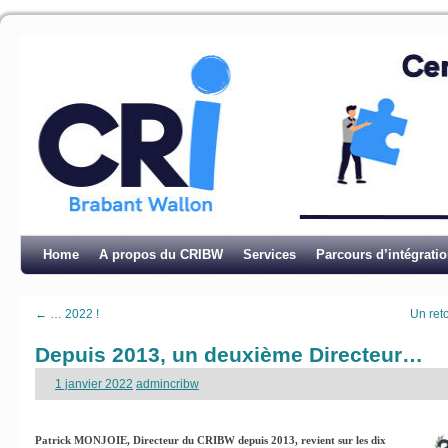
Home
A propos du CRIBW
Services
Parcours d’intégrati
←
… 2022 !
Un reto
Depuis 2013, un deuxième Directeur…
1 janvier 2022
admincribw
Patrick MONJOIE, Directeur du CRIBW depuis 2013, revient sur les dix