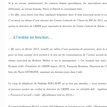
Si à un niveau institutionnel, les contacts étaient sporadiques, les associations œu
différentes, au niveau humain, Pierre et Patrick se connaissent bien.
« En effet, nous étions tout deux impliqués largement dans le tissu associatif social et 
C’est ainsi, au détour d’une réunion des Centres Culturels de l’Ouest du BW fin 2012, q
quitter la direction du CRIBW pour reprendre la direction du Centre Culturel de Tubize »
… à l’entrée en fonction…
« Me voici, en février 2013, installé, au milieu d’une quinzaine de personnes, dans la
pour un long examen écrit portant à la fois sur les connaissances de l’action sociale-i
réseau associatif du Brabant Wallon et sur le management.
»
Cet examen sera suivi 
Poelaert
(ndlr: Présidente du CRIBW depuis 2013)
, Françoise Rondeau, Directrice du 
bien sûr Pierre ANTHOINE, assumant ses derniers jours dans l’asbl.
Le coup de téléphone de Nathalie POELAERT ne se fera pas attendre,
« nous sommes f
m’annonce vouloir me confier la direction du CRIBW, avec un véritable défi : implémen
« Parcours d’accueil » (ndlr: officiellement voté en 2014).»
Si contractuellement Patrick n’entre officiellement en fonction qu’en juillet, officieuseme