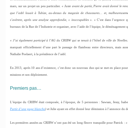
mars, sur un projet un peu particulier.
« Juste avant de partir, Pierre avait donné le ren
que l’asbl louait à Tubize, au-dessus du magasin de chaussures… et, malheureusemen
s’avèrent, après une analyse approfondie, « inoccupables ». »
C’est dans l’urgence qu
bureaux de la Rue de l’Industrie et organiser, avec l’aide de l’équipe, le déménagement q
« J’ai également participé à l’AG du CRIBW qui se tenait à l’hôtel de ville de Nivelles
marquait officiellement d’une part le passage de flambeau entre directeurs, mais auss
Nathalie Poelaert, à la présidence de l’asbl.
En 2013, après 10 ans d’existence, c’est donc un nouveau duo qui se met en place pour
missions et son déploiement.
Premiers pas…
L’équipe du CRIBW était composée, à l’époque, de 5 personnes : Sawsan, Jessy, Isab
Partir d’une page blanche
)
et Julie ayant en effet donné leur démission à l’annonce du dé
Les premières années au CRIBW n’ont pas été un long fleuve tranquille pour Patrick :
«