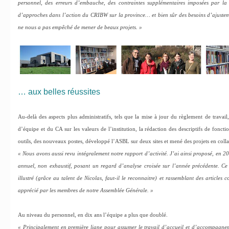
personnel, des erreurs d’embauche, des contraintes supplémentaires imposées par l
d’approches dans l’action du CRIBW sur la province… et bien sûr des besoins d’ajusteme
ne nous a pas empêché de mener de beaux projets. »
… aux belles réussites
Au-delà des aspects plus administratifs, tels que la mise à jour du règlement de travail
d’équipe et du CA sur les valeurs de l’institution, la rédaction des descriptifs de fon
outils, des nouveaux postes, développé l’ASBL sur deux sites et mené des projets en colla
« Nous avons aussi revu intégralement notre rapport d’activité. J’ai ainsi proposé, en 2
annuel, non exhaustif, posant un regard d’analyse croisée sur l’année précédente. 
illustré (grâce au talent de Nicolas, faut-il le reconnaitre) et rassemblant des articles 
apprécié par les membres de notre Assemblée Générale. »
Au niveau du personnel, en dix ans l’équipe a plus que doublé.
« Principalement en première ligne pour assumer le travail d’accueil et d’accompagnem