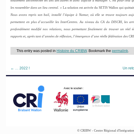
totalement déconnectée les uns des autres et donc difficile à manager. C’est pour cela 
les rassembler dans un lieu central. »
La solution est arrivée du SETIS Wallon qui quitta
Nous avons repris son bail, installé l’équipe à Namur, où elle se trouve toujours au
permettent en plus d’accueillir les InterCentres. Au niveau du CA du DISCRI, les arri
profondément modifié nos relations, nous permettant finalement de trouver un réel 
rapports et, après tant d’années de réflexion, l’émergence d’une réelle fédération des CRI
This entry was posted in
Histoire du CRIBW
. Bookmark the
permalink
.
←
… 2022 !
Un reto
© CRIBW - Centre Régional d'Intégration