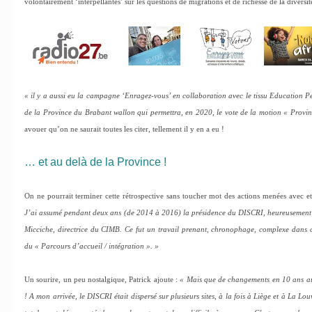
volontairement ‘interpellantes’ sur les questions de migrations et de richesse de la divers
« il y a aussi eu la campagne ‘Enragez-vous’ en collaboration avec le tissu Education P
de la Province du Brabant wallon qui permettra, en 2020, le vote de la motion « Provin
avouer qu’on ne saurait toutes les citer, tellement il y en a eu !
… et au delà de la Province !
On ne pourrait terminer cette rétrospective sans toucher mot des actions menées avec et
J’ai assumé pendant deux ans (de 2014 à 2016) la présidence du DISCRI, heureusement
Micciche, directrice du CIMB. Ce fut un travail prenant, chronophage, complexe dans c
du « Parcours d’accueil / intégration ». »
Un sourire, un peu nostalgique, Patrick ajoute :
« Mais que de changements en 10 ans au 
! A mon arrivée, le DISCRI était dispersé sur plusieurs sites, à la fois à Liège et à La Lo