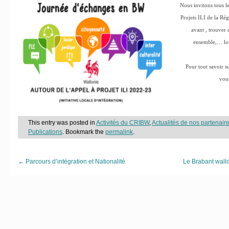
Nous invitons tous l
Projets ILI de la Ré
avant , trouver 
ensemble,… lor
Pour tout savoir s
vous
This entry was posted in
Activités du CRIBW
,
Actualités de nos partenair
Publications
. Bookmark the
permalink
.
←
Parcours d’intégration et Nationalité
Le Brabant wall