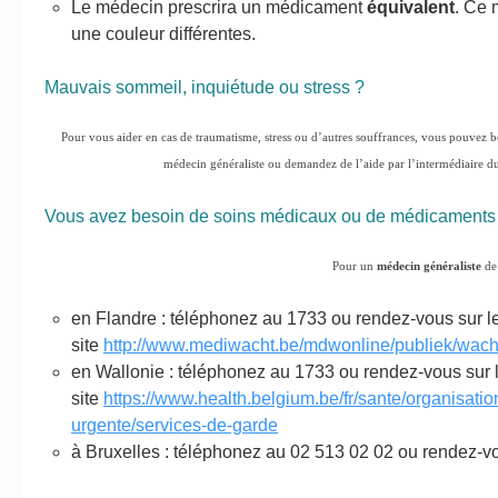
Le médecin prescrira un médicament
équivalent
. Ce 
une couleur différentes.
Mauvais sommeil, inquiétude ou stress ?
Pour vous aider en cas de traumatisme, stress ou d’autres souffrances, vous pouvez b
médecin généraliste ou demandez de l’aide par l’intermédiaire d
Vous avez besoin de soins médicaux ou de médicaments l
Pour un
médecin généraliste
de 
en Flandre : téléphonez au 1733 ou rendez-vous sur l
site
http://www.mediwacht.be/mdwonline/publiek/wach
en Wallonie : téléphonez au 1733 ou rendez-vous sur 
site
https://www.health.belgium.be/fr/sante/organisati
urgente/services-de-garde
à Bruxelles : téléphonez au 02 513 02 02 ou rendez-vo