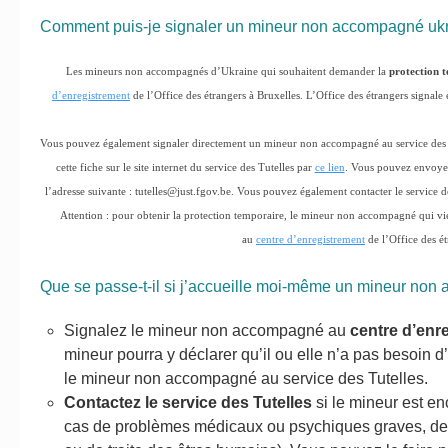
Comment puis-je signaler un mineur non accompagné ukr
Les mineurs non accompagnés d’Ukraine qui souhaitent demander la
protection 
d’enregistrement
de l’Office des étrangers à Bruxelles. L’Office des étrangers signale
Vous pouvez également signaler directement un mineur non accompagné au service des
cette fiche sur le site internet du service des Tutelles par
ce lien
. Vous pouvez envoyer 
l’adresse suivante : tutelles@just.fgov.be. Vous pouvez également contacter le service
Attention : pour obtenir la protection temporaire, le mineur non accompagné qui vi
au
centre d’enregistrement
de l’Office des ét
Que se passe-t-il si j’accueille moi-même un mineur no
Signalez le mineur non accompagné au
centre d’enr
mineur pourra y déclarer qu’il ou elle n’a pas besoin d
le mineur non accompagné au service des Tutelles.
Contactez le service des Tutelles
si le mineur est en
cas de problèmes médicaux ou psychiques graves, de 