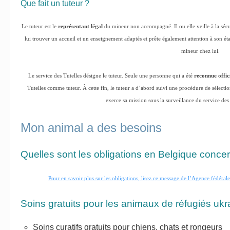
Que fait un tuteur ?
Le tuteur est le
représentant légal
du mineur non accompagné. Il ou elle veille à la sécu
lui trouver un accueil et un enseignement adaptés et prête également attention à son éta
mineur chez lui.
Le service des Tutelles désigne le tuteur. Seule une personne qui a été
reconnue offic
Tutelles comme tuteur. À cette fin, le tuteur a d’abord suivi une procédure de sélection
exerce sa mission sous la surveillance du service des
Mon animal a des besoins
Quelles sont les obligations en Belgique conc
Pour en savoir plus sur les obligations, lisez ce message de l’Agence fédéral
Soins gratuits pour les animaux de réfugiés ukr
Soins curatifs gratuits pour chiens, chats et rongeurs