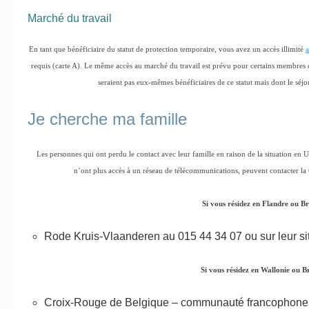
Marché du travail
En tant que bénéficiaire du statut de protection temporaire, vous avez un accès illimité
a
requis (carte A). Le même accès au marché du travail est prévu pour certains membres de
seraient pas eux-mêmes bénéficiaires de ce statut mais dont le séjou
Je cherche ma famille
Les personnes qui ont perdu le contact avec leur famille en raison de la situation en U
n’ont plus accès à un réseau de télécommunications, peuvent contacter la
Si vous résidez en Flandre ou Br
Rode Kruis-Vlaanderen au 015 44 34 07 ou sur leur sit
Si vous résidez en Wallonie ou Br
Croix-Rouge de Belgique – communauté francophone vi