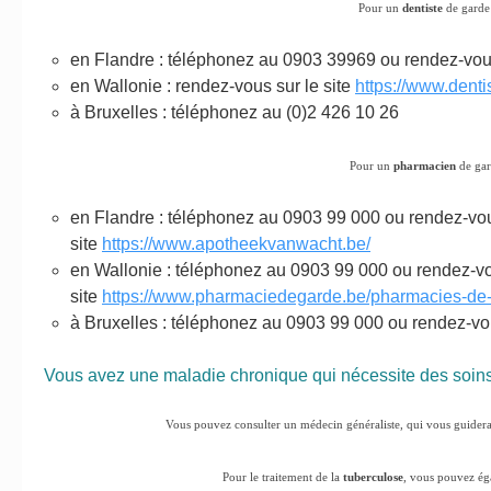
Pour un
dentiste
de garde
en Flandre : téléphonez au 0903 39969 ou rendez-vous
en Wallonie : rendez-vous sur le site
https://www.denti
à Bruxelles : téléphonez au (0)2 426 10 26
Pour un
pharmacien
de gar
en Flandre : téléphonez au 0903 99 000 ou rendez-vou
site
https://www.apotheekvanwacht.be/
en Wallonie : téléphonez au 0903 99 000 ou rendez-vo
site
https://www.pharmaciedegarde.be/pharmacies-de-
à Bruxelles : téléphonez au 0903 99 000 ou rendez-vou
Vous avez une maladie chronique qui nécessite des soins
Vous pouvez consulter un médecin généraliste, qui vous guidera v
Pour le traitement de la
tuberculose
, vous pouvez ég