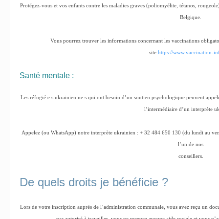
Protégez-vous et vos enfants contre les maladies graves (poliomyélite, tétanos, rougeole)
Belgique.
Vous pourrez trouver les informations concernant les vaccinations obligat
site
https://www.vaccination-in
Santé mentale :
Les réfugié.e.s ukrainien.ne.s qui ont besoin d’un soutien psychologique peuvent appeler
l’intermédiaire d’un interprète u
Appelez (ou WhatsApp) notre interprète ukrainien : + 32 484 650 130 (du lundi au vend
l’un de nos
conseillers.
De quels droits je bénéficie ?
Lors de votre inscription auprès de l’administration communale, vous avez reçu un docu
pas autorisé à travailler, vous ne recevez aucune aide sociale et vous n’