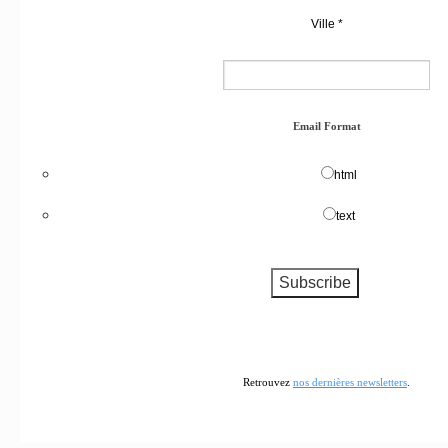
Ville
*
Email Format
html
text
Retrouvez
nos dernières newsletters
.