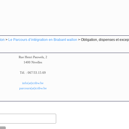
lon
>
Le Parcours d’intégration en Brabant wallon
> Obligation, dispenses et excep
Rue Henri Pauwels, 2
1400 Nivelles
Tél. : 067/33.15.69
info(at)cribw.be
parcours(at)cribw.be