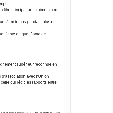
emps ;
à titre principal au minimum à mi-
imum à mi-temps pendant plus de
lifiante ou qualifiante de
seignement supérieur reconnue en
s d’association avec l’Union
elle qui régit les rapports entre
our chaque personne, il y a lieu de vérifier la liste