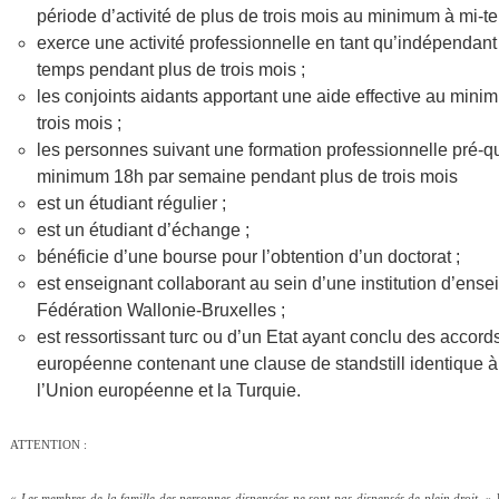
période d’activité de plus de trois mois au minimum à mi-t
exerce une activité professionnelle en tant qu’indépendant 
temps pendant plus de trois mois ;
les conjoints aidants apportant une aide effective au min
trois mois ;
les personnes suivant une formation professionnelle pré-qua
minimum 18h par semaine pendant plus de trois mois
est un étudiant régulier ;
est un étudiant d’échange ;
bénéficie d’une bourse pour l’obtention d’un doctorat ;
est enseignant collaborant au sein d’une institution d’en
Fédération Wallonie-Bruxelles ;
est ressortissant turc ou d’un Etat ayant conclu des accord
européenne contenant une clause de standstill identique à c
l’Union européenne et la Turquie.
ATTENTION :
« Les
membres de la famille
des personnes dispensées ne sont pas dispensés de plein droit.
» P